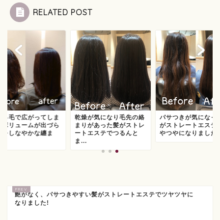
RELATED POST
こっ毛で広がってしま
乾燥が気になり毛先の絡
パサつきが気になっ
、ボリュームが出づら
まりがあった髪がストレ
がストレートエステ
髪をしなやかな纏ま
ートエステでつるんと
やつやになりました
.
ま...
艶がなく、パサつきやすい髪がストレートエステでツヤツヤに
なりました!