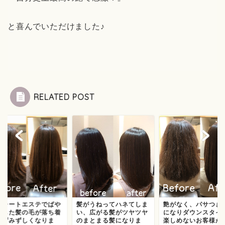
と喜んでいただけました♪
RELATED POST
トレートエステでぱや
髪がうねってハネてしま
艶がなく、パサつき
やした髪の毛が落ち着
い、広がる髪がツヤツヤ
になりダウンスタイ
みずみずしくなりま
のまとまる髪になりま
楽しめないお客様が